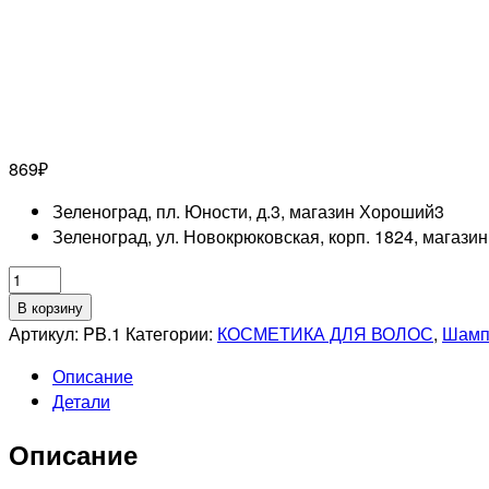
869
₽
Зеленоград, пл. Юности, д.3, магазин Хороший
3
Зеленоград, ул. Новокрюковская, корп. 1824, магази
Количество
товара
В корзину
ESTEL
Артикул:
PB.1
Категории:
КОСМЕТИКА ДЛЯ ВОЛОС
,
Шамп
PROFESSIONNEL
Описание
OT
Детали
PRIMA
BLONDE
Описание
Шампунь
серебристый