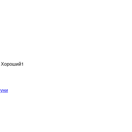
н Хороший
1
уни