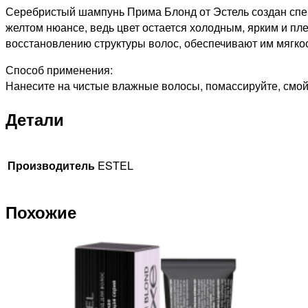
для
Серебристый шампунь Прима Блонд от Эстель создан спец
холодных
желтом нюансе, ведь цвет остается холодным, ярким и пле
оттенков
восстановлению структуры волос, обеспечивают им мягкос
блонд,
Способ применения:
250мл
Нанесите на чистые влажные волосы, помассируйте, смой
Детали
Производитель
ESTEL
Похожие