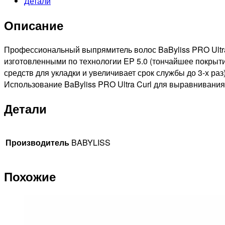
Детали
SLEEK
EXPERT
Описание
Щипцы-
выпрямители,
40Вт,
Профессиональный выпрямитель волос BaByliss PRO Ultr
покрытие
изготовленными по технологии EP 5.0 (тончайшее покрыти
EP,
средств для укладки и увеличивает срок службы до 3-х р
25x90мм
Использование BaByliss PRO Ultra Curl для выравнивания
Детали
Производитель
BABYLISS
Похожие