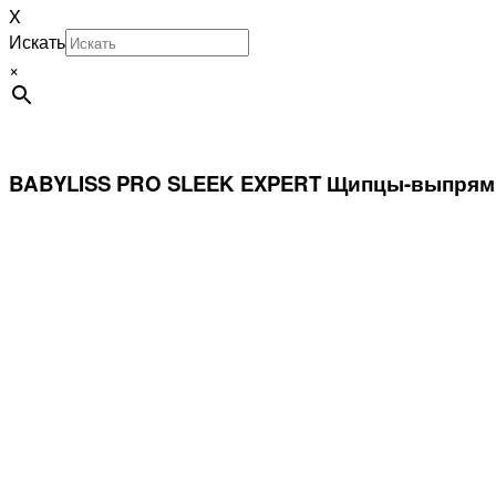
X
Искать
×
BABYLISS PRO SLEEK EXPERT Щипцы-выпрямит