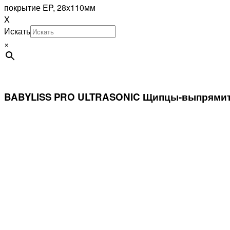
покрытие EP, 28x110мм
X
Искать
×
BABYLISS PRO ULTRASONIC Щипцы-выпрямител