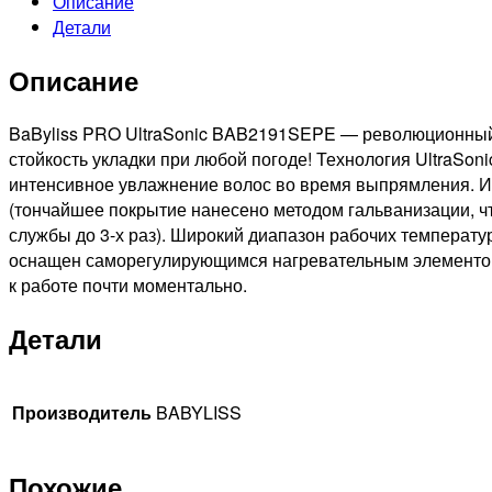
Описание
PRO
Детали
ULTRASONIC
Щипцы-
Описание
выпрямители
с
ультразвуковым
BaByliss PRO UltraSonic BAB2191SEPE — революционный 
увлажнителем,
стойкость укладки при любой погоде! Технология UltraSo
63Вт,
интенсивное увлажнение волос во время выпрямления. И
покрытие
(тончайшее покрытие нанесено методом гальванизации, чт
EP,
службы до 3-х раз). Широкий диапазон рабочих температ
28x110мм
оснащен саморегулирующимся нагревательным элементом, 
к работе почти моментально.
Детали
Производитель
BABYLISS
Похожие