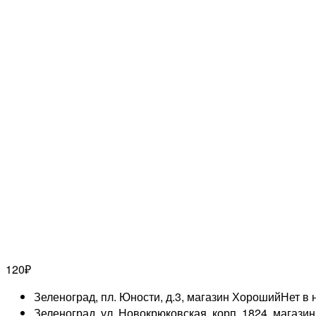
120
₽
Зеленоград, пл. Юности, д.3, магазин Хороший
Нет в 
Зеленоград, ул. Новокрюковская, корп. 1824, магази