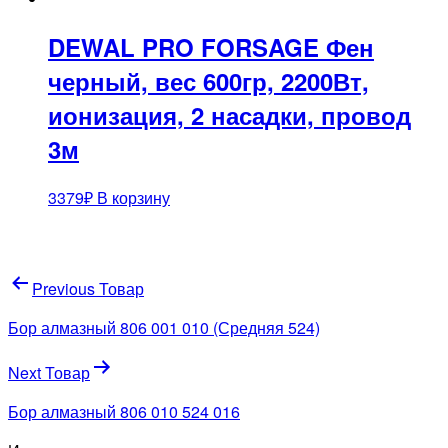
DEWAL PRO FORSAGE Фен
черный, вес 600гр, 2200Вт,
ионизация, 2 насадки, провод
3м
3379
₽
В корзину
Навигация
Previous Товар
по
Бор алмазный 806 001 010 (Средняя 524)
записям
Next Товар
Бор алмазный 806 010 524 016