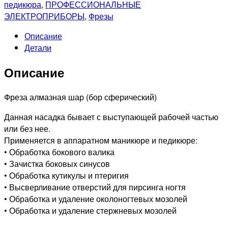
алмазный
педикюра
,
ПРОФЕССИОНАЛЬНЫЕ
806
ЭЛЕКТРОПРИБОРЫ
,
Фрезы
001
Описание
012
Детали
(Средняя
524)
Описание
Фреза алмазная шар (бор сферический)
Данная насадка бывает с выступающей рабочей частью
или без нее.
Применяется в аппаратном маникюре и педикюре:
• Обработка бокового валика
• Зачистка боковых синусов
• Обработка кутикулы и птеригия
• Высверливание отверстий для пирсинга ногтя
• Обработка и удаление околоногтевых мозолей
• Обработка и удаление стержневых мозолей