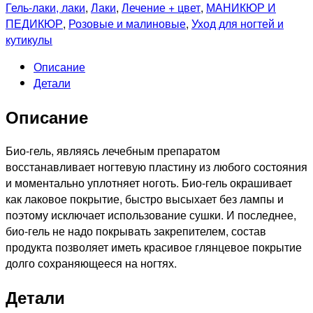
EL
Гель-лаки, лаки
,
Лаки
,
Лечение + цвет
,
МАНИКЮР И
CORAZON
ПЕДИКЮР
,
Розовые и малиновые
,
Уход для ногтей и
423/294
кутикулы
Активный
Описание
Био-
Детали
гель
Cream,
Описание
16мл
Био-гель, являясь лечебным препаратом
восстанавливает ногтевую пластину из любого состояния
и моментально уплотняет ноготь. Био-гель окрашивает
как лаковое покрытие, быстро высыхает без лампы и
поэтому исключает использование сушки. И последнее,
био-гель не надо покрывать закрепителем, состав
продукта позволяет иметь красивое глянцевое покрытие
долго сохраняющееся на ногтях.
Детали