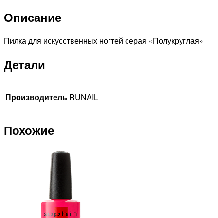
ногтей
Описание
(серая,
полукруглая
200/200)
Пилка для искусственных ногтей серая «Полукруглая»
№0568
Детали
Производитель
RUNAIL
Похожие