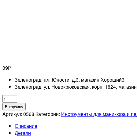
39
₽
Зеленоград, пл. Юности, д.3, магазин Хороший
3
Зеленоград, ул. Новокрюковская, корп. 1824, магази
Количество
товара
В корзину
RUNAIL
Артикул:
0568
Категории:
Инструменты для маникюра и п
Пилка
Описание
для
Детали
искусственных