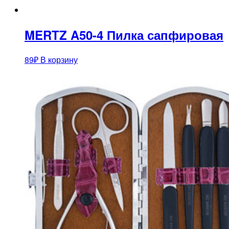
MERTZ A50-4 Пилка сапфировая
89
₽
В корзину