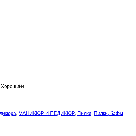
н Хороший
4
едикюра
,
МАНИКЮР И ПЕДИКЮР
,
Пилки
,
Пилки, бафы