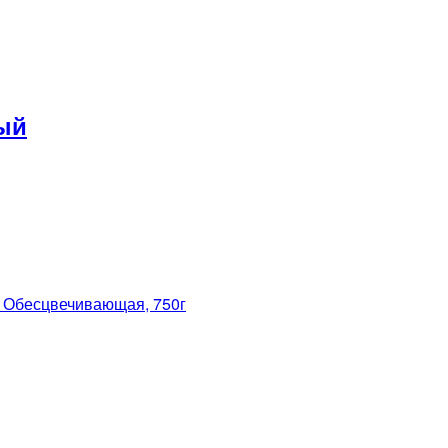
ый
бесцвечивающая, 750г