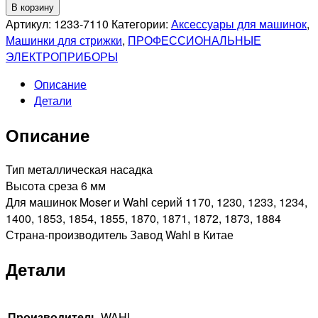
Количество
В корзину
товара
Артикул:
1233-7110
Категории:
Аксессуары для машинок
,
WAHL
Машинки для стрижки
,
ПРОФЕССИОНАЛЬНЫЕ
1233-
ЭЛЕКТРОПРИБОРЫ
7110
Описание
Насадка
Детали
металлическая,
6мм
Описание
для
машинок
Moser
Тип металлическая насадка
и
Высота среза 6 мм
Wahl
Для машинок Moser и Wahl серий 1170, 1230, 1233, 1234,
1400, 1853, 1854, 1855, 1870, 1871, 1872, 1873, 1884
Страна-производитель Завод Wahl в Китае
Детали
Производитель
WAHL