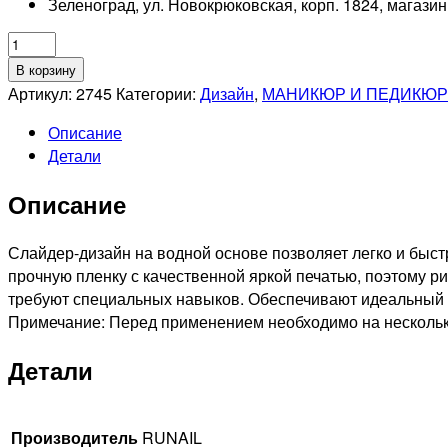
Зеленоград, ул. Новокрюковская, корп. 1824, магази
Количество
товара
В корзину
RUNAIL
Артикул:
2745
Категории:
Дизайн
,
МАНИКЮР И ПЕДИКЮР
Слайдер-
Описание
дизайн
Детали
для
ногтей
Описание
"Птичка
колибри"
№2745
Слайдер-дизайн на водной основе позволяет легко и быст
прочную пленку с качественной яркой печатью, поэтому р
требуют специальных навыков. Обеспечивают идеальный д
Примечание: Перед применением необходимо на нескольк
Детали
Производитель
RUNAIL