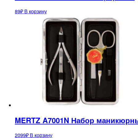
89
₽
В корзину
MERTZ A7001N Набор маникюрны
2099
₽
В корзину