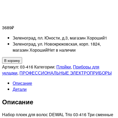
3689
₽
Зеленоград, пл. Юности, д.3, магазин Хороший
1
Зеленоград, ул. Новокрюковская, корп. 1824,
магазин Хороший
Нет в наличии
Количество
В корзину
товара
Артикул:
03-416
Категории:
Плойки
,
Приборы для
DEWAL
укладки
,
ПРОФЕССИОНАЛЬНЫЕ ЭЛЕКТРОПРИБОРЫ
PRO
Описание
TRIO
Детали
Набор
плоек
Описание
для
волос
черный,
Набор плоек для волос DEWAL Trio 03-416 Три сменные