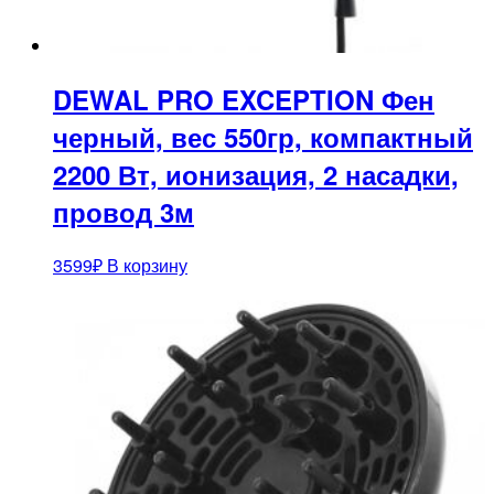
DEWAL PRO EXCEPTION Фен
черный, вес 550гр, компактный
2200 Вт, ионизация, 2 насадки,
провод 3м
3599
₽
В корзину