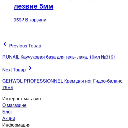
лезвие 5мм
959
₽
В корзину
Навигация
Previous Товар
по
RUNAIL Каучуковая база для гель- лака, 10мл №3191
записям
Next Товар
GEHWOL PROFESSIONNEL Крем для ног Гидро-баланс,
75мл
Интернет-магазин
О магазине
Блог
Акции
Информация