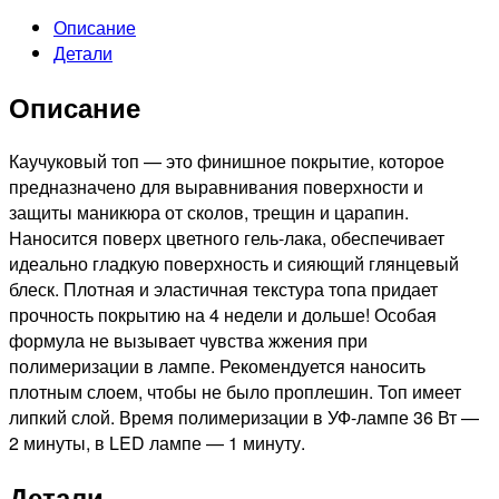
топ
Описание
для
Детали
гель-
лака,
Описание
10мл
Каучуковый топ — это финишное покрытие, которое
предназначено для выравнивания поверхности и
защиты маникюра от сколов, трещин и царапин.
Наносится поверх цветного гель-лака, обеспечивает
идеально гладкую поверхность и сияющий глянцевый
блеск. Плотная и эластичная текстура топа придает
прочность покрытию на 4 недели и дольше! Особая
формула не вызывает чувства жжения при
полимеризации в лампе. Рекомендуется наносить
плотным слоем, чтобы не было проплешин. Топ имеет
липкий слой. Время полимеризации в УФ-лампе 36 Вт —
2 минуты, в LED лампе — 1 минуту.
Детали