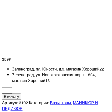
359
₽
Зеленоград, пл. Юности, д.3, магазин Хороший
22
Зеленоград, ул. Новокрюковская, корп. 1824,
магазин Хороший
13
Количество
товара
В корзину
RUNAIL
Артикул:
3192
Категории:
Базы, топы
,
МАНИКЮР И
Каучуковый
ПЕДИКЮР