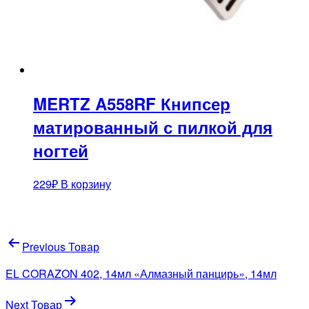
MERTZ A558RF Книпсер
матированный с пилкой для
ногтей
229
₽
В корзину
Навигация
Previous Товар
по
EL CORAZON 402, 14мл «Алмазный панцирь», 14мл
записям
Next Товар