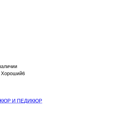
наличии
н Хороший
6
КЮР И ПЕДИКЮР