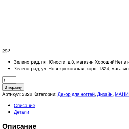
29
₽
Зеленоград, пл. Юности, д.3, магазин Хороший
Нет в 
Зеленоград, ул. Новокрюковская, корп. 1824, магази
Количество
товара
В корзину
RUNAIL
Артикул:
3322
Категории:
Декор для ногтей
,
Дизайн
,
МАНИ
Дизайн
Описание
для
Детали
ногтей:
мармелад
Описание
(цвет: