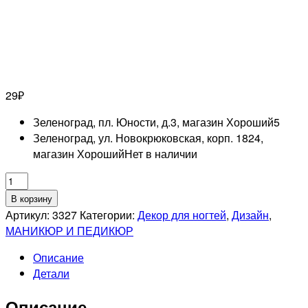
29
₽
Зеленоград, пл. Юности, д.3, магазин Хороший
5
Зеленоград, ул. Новокрюковская, корп. 1824,
магазин Хороший
Нет в наличии
Количество
товара
В корзину
RUNAIL
Артикул:
3327
Категории:
Декор для ногтей
,
Дизайн
,
Дизайн
МАНИКЮР И ПЕДИКЮР
для
Описание
ногтей:
Детали
мармелад
(цвет:
Описание
зеленый)