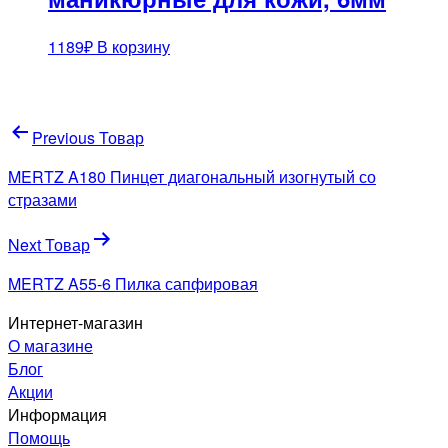
1189
₽
В корзину
Навигация
Previous Товар
по
MERTZ A180 Пинцет диагональный изогнутый со
записям
стразами
Next Товар
MERTZ A55-6 Пилка сапфировая
Интернет-магазин
О магазине
Блог
Акции
Информация
Помощь