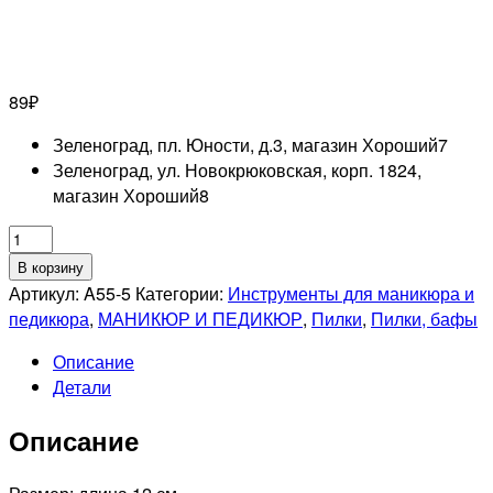
89
₽
Зеленоград, пл. Юности, д.3, магазин Хороший
7
Зеленоград, ул. Новокрюковская, корп. 1824,
магазин Хороший
8
Количество
товара
В корзину
MERTZ
Артикул:
A55-5
Категории:
Инструменты для маникюра и
A55-
педикюра
,
МАНИКЮР И ПЕДИКЮР
,
Пилки
,
Пилки, бафы
5
Описание
Пилка
Детали
сапфировая
Описание