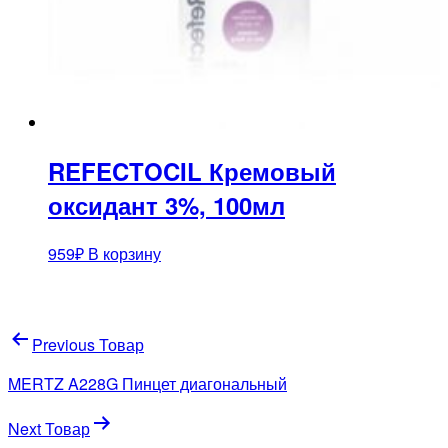
REFECTOCIL Кремовый
оксидант 3%, 100мл
959
₽
В корзину
Навигация
Previous Товар
по
MERTZ A228G Пинцет диагональный
записям
Next Товар