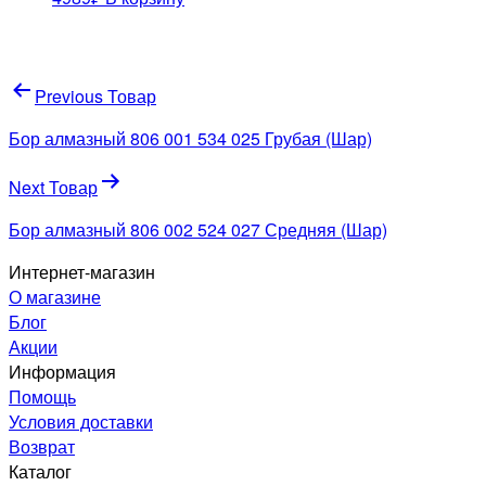
Навигация
Previous Товар
по
Бор алмазный 806 001 534 025 Грубая (Шар)
записям
Next Товар
Бор алмазный 806 002 524 027 Средняя (Шар)
Интернет-магазин
О магазине
Блог
Акции
Информация
Помощь
Условия доставки
Возврат
Каталог