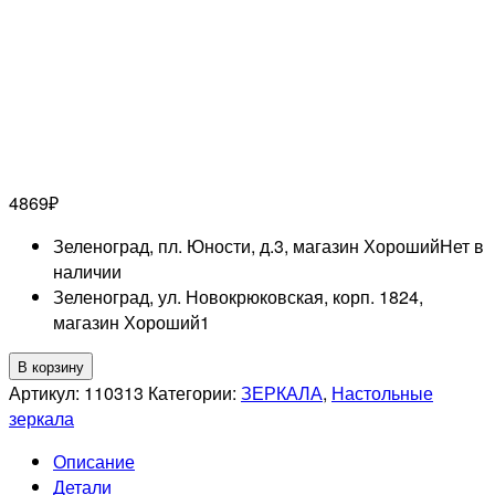
4869
₽
Зеленоград, пл. Юности, д.3, магазин Хороший
Нет в
наличии
Зеленоград, ул. Новокрюковская, корп. 1824,
магазин Хороший
1
Количество
В корзину
товара
Артикул:
110313
Категории:
ЗЕРКАЛА
,
Настольные
WEISEN
зеркала
B7
Описание
801TTC
Детали
PER/G