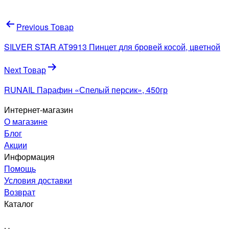
Навигация
Previous Товар
по
SILVER STAR АТ9913 Пинцет для бровей косой, цветной
записям
Next Товар
RUNAIL Парафин «Спелый персик», 450гр
Интернет-магазин
О магазине
Блог
Акции
Информация
Помощь
Условия доставки
Возврат
Каталог