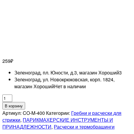
259
₽
Зеленоград, пл. Юности, д.3, магазин Хороший
3
Зеленоград, ул. Новокрюковская, корп. 1824,
магазин Хороший
Нет в наличии
Количество
товара
В корзину
DEWAL
Артикул:
CO-M-400
Категории:
Гребни и расчески для
PRO
стрижки
,
ПАРИКМАХЕРСКИЕ ИНСТРУМЕНТЫ И
MAGNESIUM
ПРИНАДЛЕЖНОСТИ
,
Расчески и термобрашинги
Расческа