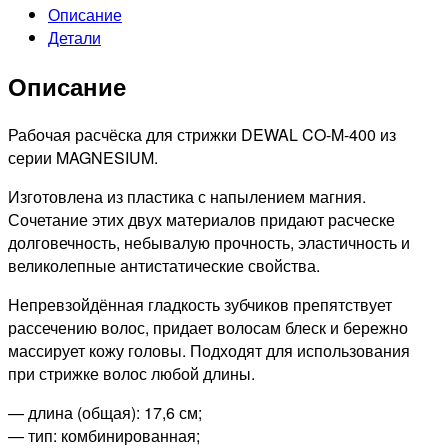
Описание
рабочая
Детали
комбинированная,
черная,
Описание
17,6см
Рабочая расчёска для стрижки DEWAL CO-M-400 из
серии MAGNESIUM.
Изготовлена из пластика с напылением магния.
Сочетание этих двух материалов придают расческе
долговечность, небывалую прочность, эластичность и
великолепные антистатические свойства.
Непревзойдённая гладкость зубчиков препятствует
рассечению волос, придает волосам блеск и бережно
массирует кожу головы. Подходят для использования
при стрижке волос любой длины.
— длина (общая): 17,6 см;
— тип: комбинированная;