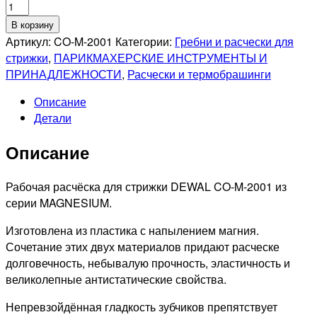
Количество
товара
В корзину
DEWAL
Артикул:
CO-M-2001
Категории:
Гребни и расчески для
PRO
стрижки
,
ПАРИКМАХЕРСКИЕ ИНСТРУМЕНТЫ И
MAGNESIUM
ПРИНАДЛЕЖНОСТИ
,
Расчески и термобрашинги
Расческа
Описание
рабочая
Детали
комбинированная,
широкая,
Описание
черная,
19,5см
Рабочая расчёска для стрижки DEWAL CO-M-2001 из
серии MAGNESIUM.
Изготовлена из пластика с напылением магния.
Сочетание этих двух материалов придают расческе
долговечность, небывалую прочность, эластичность и
великолепные антистатические свойства.
Непревзойдённая гладкость зубчиков препятствует