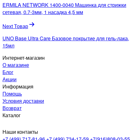
по
ERMILA NETWORK 1400-0040 Машинка для стрижки
записям
сетевая, 0.7-3мм, 1 насадка 4,5 мм
Next Товар
UNO Base Ultra Care Базовое покрытие для гель-лака,
15мл
Интернет-магазин
О магазине
Блог
Акции
Информация
Помощь
Условия доставки
Возврат
Каталог
Наши контакты
+7 (499) 717-81-96
+7 (499) 734-17-59
+7(916)808-03-55