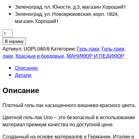
Зеленоград, пл. Юности, д.3, магазин Хороший
1
Зеленоград, ул. Новокрюковская, корп. 1824,
магазин Хороший
1
Количество
товара
В корзину
UNO
Артикул:
UGPL080/8
Категории:
Гель-лаки
,
Гель-лаки,
080
лаки
,
Красные и бордовые
,
МАНИКЮР И ПЕДИКЮР
Гель-
Описание
лак
Детали
Японский
красный
Описание
-
Japanese
Red,
Плотный гель-лак насыщенного вишнево-красного цвета.
8мл
Цветной гель-лак Uno – это безопасный в использовании
материал премиум качества по доступной цене.
Созданный на основе материалов и Германии, Италии и