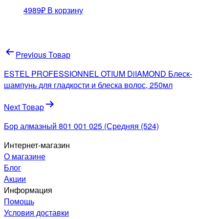
4989
₽
В корзину
Навигация
Previous Товар
по
ESTEL PROFESSIONNEL OTIUM DiIAMOND Блеск-
записям
шампунь для гладкости и блеска волос, 250мл
Next Товар
Бор алмазный 801 001 025 (Средняя (524)
Интернет-магазин
О магазине
Блог
Акции
Информация
Помощь
Условия доставки