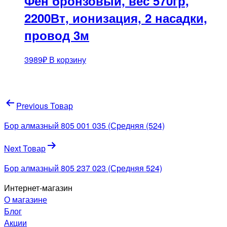
Фен бронзовый, вес 570гр,
2200Вт, ионизация, 2 насадки,
провод 3м
3989
₽
В корзину
Навигация
Previous Товар
по
Бор алмазный 805 001 035 (Средняя (524)
записям
Next Товар
Бор алмазный 805 237 023 (Средняя 524)
Интернет-магазин
О магазине
Блог
Акции