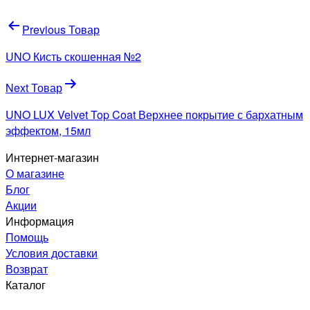
Навигация
Previous Товар
по
UNO Кисть скошенная №2
записям
Next Товар
UNO LUX Velvet Top Coat Верхнее покрытие с бархатным
эффектом, 15мл
Интернет-магазин
О магазине
Блог
Акции
Информация
Помощь
Условия доставки
Возврат
Каталог