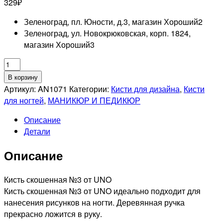
329
₽
Зеленоград, пл. Юности, д.3, магазин Хороший
2
Зеленоград, ул. Новокрюковская, корп. 1824,
магазин Хороший
3
Количество
товара
В корзину
UNO
Артикул:
AN1071
Категории:
Кисти для дизайна
,
Кисти
Кисть
для ногтей
,
МАНИКЮР И ПЕДИКЮР
скошенная
Описание
№3
Детали
Описание
Кисть скошенная №3 от UNO
Кисть скошенная №3 от UNO идеально подходит для
нанесения рисунков на ногти. Деревянная ручка
прекрасно ложится в руку.