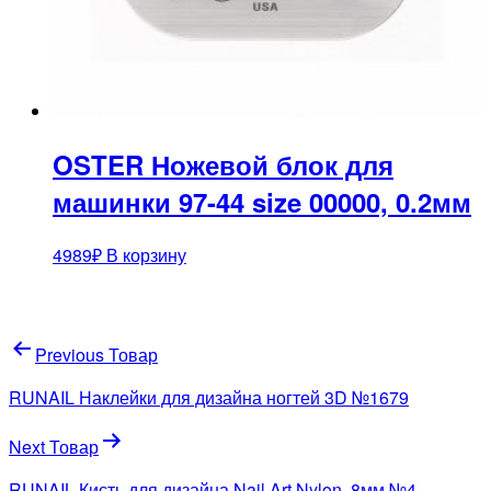
OSTER Ножевой блок для
машинки 97-44 size 00000, 0.2мм
4989
₽
В корзину
Навигация
Previous Товар
по
RUNAIL Наклейки для дизайна ногтей 3D №1679
записям
Next Товар
RUNAIL Кисть для дизайна Nail Art Nylon, 8мм №4