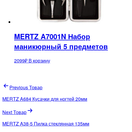
MERTZ A7001N Набор
маникюрный 5 предметов
2099
₽
В корзину
Навигация
Previous Товар
по
MERTZ A684 Кусачки для ногтей 20мм
записям
Next Товар
MERTZ A38-5 Пилка стеклянная 135мм