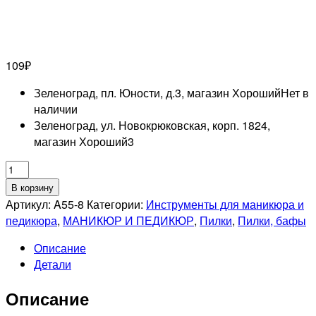
109
₽
Зеленоград, пл. Юности, д.3, магазин Хороший
Нет в
наличии
Зеленоград, ул. Новокрюковская, корп. 1824,
магазин Хороший
3
Количество
товара
В корзину
MERTZ
Артикул:
A55-8
Категории:
Инструменты для маникюра и
A55-
педикюра
,
МАНИКЮР И ПЕДИКЮР
,
Пилки
,
Пилки, бафы
8
Описание
Пилка
Детали
сапфировая
Описание