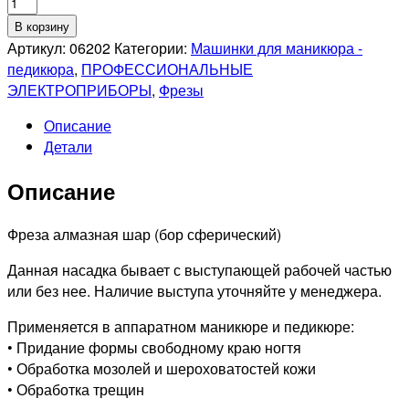
Количество
товара
В корзину
Фреза
Артикул:
06202
Категории:
Машинки для маникюра -
алмазная
педикюра
,
ПРОФЕССИОНАЛЬНЫЕ
806
ЭЛЕКТРОПРИБОРЫ
,
Фрезы
001
Описание
524
Детали
029
Средняя
Описание
Фреза алмазная шар (бор сферический)
Данная насадка бывает с выступающей рабочей частью
или без нее. Наличие выступа уточняйте у менеджера.
Применяется в аппаратном маникюре и педикюре:
• Придание формы свободному краю ногтя
• Обработка мозолей и шероховатостей кожи
• Обработка трещин