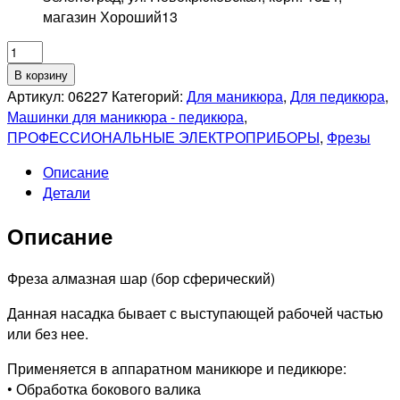
магазин Хороший
13
Количество
товара
В корзину
Фреза
Артикул:
06227
Категорий:
Для маникюра
,
Для педикюра
,
алмазная
Машинки для маникюра - педикюра
,
806
ПРОФЕССИОНАЛЬНЫЕ ЭЛЕКТРОПРИБОРЫ
,
Фрезы
002
Описание
524
Детали
021
Средняя
Описание
(Шар)
Фреза алмазная шар (бор сферический)
Данная насадка бывает с выступающей рабочей частью
или без нее.
Применяется в аппаратном маникюре и педикюре:
• Обработка бокового валика