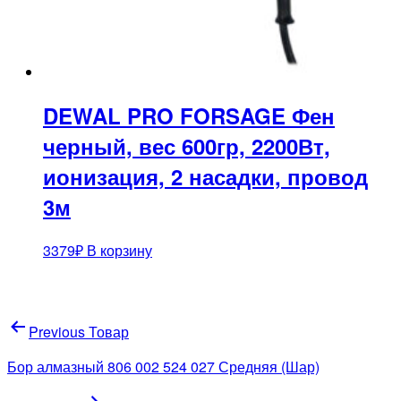
DEWAL PRO FORSAGE Фен
черный, вес 600гр, 2200Вт,
ионизация, 2 насадки, провод
3м
3379
₽
В корзину
Навигация
Previous Товар
по
Бор алмазный 806 002 524 027 Средняя (Шар)
записям