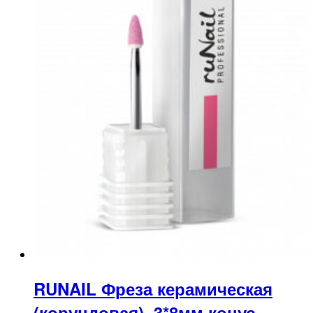
RUNAIL Фреза керамическая
(корундовая), 3*8мм конус