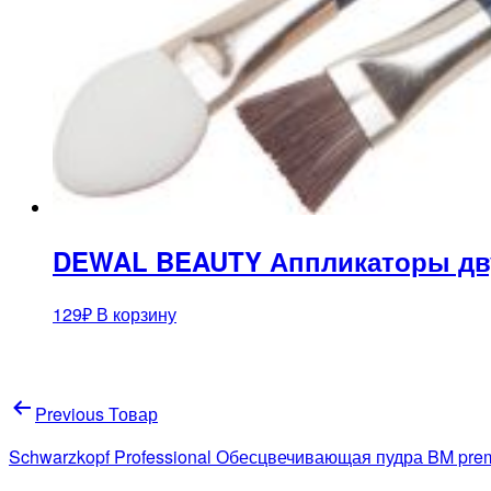
DEWAL BEAUTY Аппликаторы дву
129
₽
В корзину
Навигация
Previous Товар
по
Schwarzkopf Professional Обесцвечивающая пудра BM premiu
записям