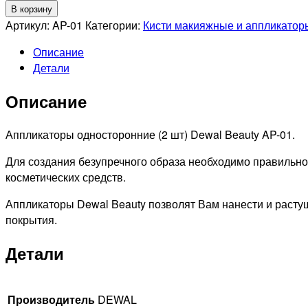
товара
В корзину
DEWAL
Артикул:
AP-01
Категории:
Кисти макияжные и аппликатор
BEAUTY
Описание
Аппликаторы
Детали
односторонние,
2шт
Описание
Аппликаторы односторонние (2 шт) Dewal Beauty AP-01.
Для создания безупречного образа необходимо правильно
косметических средств.
Аппликаторы Dewal Beauty позволят Вам нанести и растуш
покрытия.
Детали
Производитель
DEWAL