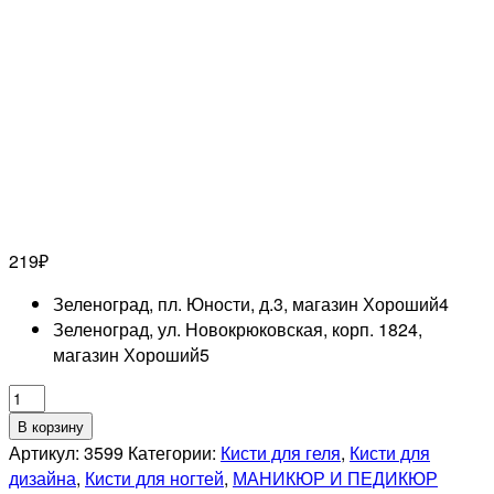
219
₽
Зеленоград, пл. Юности, д.3, магазин Хороший
4
Зеленоград, ул. Новокрюковская, корп. 1824,
магазин Хороший
5
Количество
товара
В корзину
RUNAIL
Артикул:
3599
Категории:
Кисти для геля
,
Кисти для
Кисть
дизайна
,
Кисти для ногтей
,
МАНИКЮР И ПЕДИКЮР