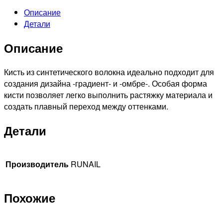
для
Описание
геля
Детали
Wing
Nylon
Описание
№6
Кисть из синтетического волокна идеально подходит для
создания дизайна -градиент- и -омбре-. Особая форма
кисти позволяет легко выполнить растяжку материала и
создать плавный переход между оттенками.
Детали
Производитель
RUNAIL
Похожие