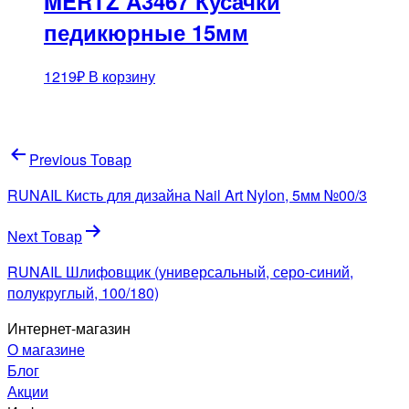
MERTZ A3467 Кусачки
педикюрные 15мм
1219
₽
В корзину
Навигация
Previous Товар
по
RUNAIL Кисть для дизайна Nail Art Nylon, 5мм №00/3
записям
Next Товар
RUNAIL Шлифовщик (универсальный, серо-синий,
полукруглый, 100/180)
Интернет-магазин
О магазине
Блог
Акции