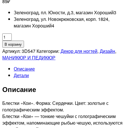
89
₽
Зеленоград, пл. Юности, д.3, магазин Хороший
3
Зеленоград, ул. Новокрюковская, корп. 1824,
магазин Хороший
4
Количество
товара
В корзину
UNO
Артикул:
3D547
Категории:
Декор для ногтей
,
Дизайн
,
3D547
МАНИКЮР И ПЕДИКЮР
Дизайн
Описание
"3D
Детали
Сердечки"
золотые
Описание
Блестки «Кои». Форма: Сердечки. Цвет: золотые с
голографическим эффектом.
Блестки «Кои» — тонкие чешуйки с голографическим
эффектом, напоминающие рыбью чешую, используются