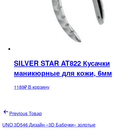
SILVER STAR AT822 Кусачки
маникюрные для кожи, 6мм
1189
₽
В корзину
Навигация
Previous Товар
по
UNO 3D546 Дизайн «3D Бабочки» золотые