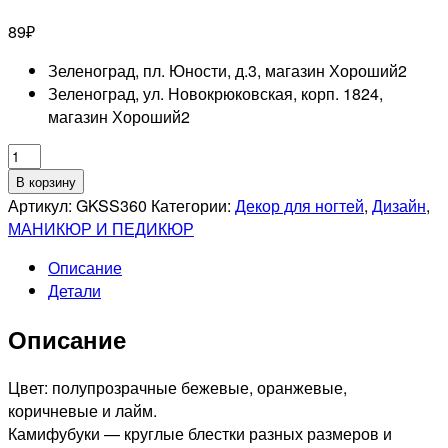
89
₽
Зеленоград, пл. Юности, д.3, магазин Хороший
2
Зеленоград, ул. Новокрюковская, корп. 1824,
магазин Хороший
2
Количество
товара
В корзину
UNO
Артикул:
GKSS360
Категории:
Декор для ногтей
,
Дизайн
,
GKSS360
МАНИКЮР И ПЕДИКЮР
Дизайн
Описание
"Камифубуки
Детали
Сердечки"
Описание
Цвет: полупрозрачные бежевые, оранжевые,
коричневые и лайм.
Камифубуки — круглые блестки разных размеров и