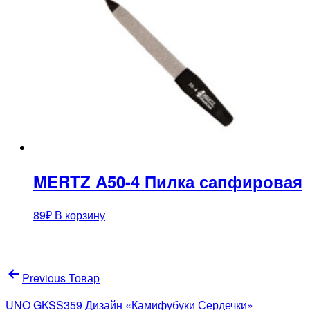
MERTZ A50-4 Пилка сапфировая
89
₽
В корзину
Навигация
Previous Товар
по
UNO GKSS359 Дизайн «Камифубуки Сердечки»