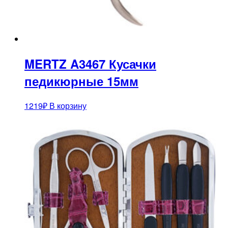
MERTZ A3467 Кусачки
педикюрные 15мм
1219
₽
В корзину