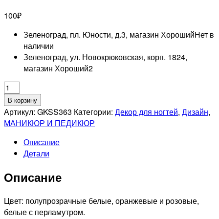
100
₽
Зеленоград, пл. Юности, д.3, магазин Хороший
Нет в
наличии
Зеленоград, ул. Новокрюковская, корп. 1824,
магазин Хороший
2
Количество
товара
В корзину
UNO
Артикул:
GKSS363
Категории:
Декор для ногтей
,
Дизайн
,
GKSS363
МАНИКЮР И ПЕДИКЮР
Дизайн
Описание
"Камифубуки
Детали
Сердечки"
Описание
Цвет: полупрозрачные белые, оранжевые и розовые,
белые с перламутром.