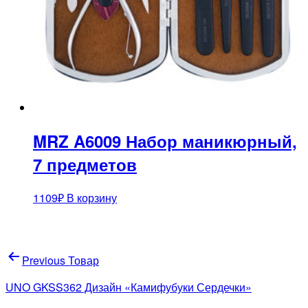
MRZ A6009 Набор маникюрный,
7 предметов
1109
₽
В корзину
Навигация
Previous Товар
по
UNO GKSS362 Дизайн «Камифубуки Сердечки»
записям