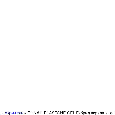
й
»
Акри-гель
»
RUNAIL ELASTONE GEL Гибрид акрила и гел