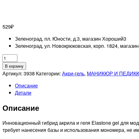
529
₽
Зеленоград, пл. Юности, д.3, магазин Хороший
3
Зеленоград, ул. Новокрюковская, корп. 1824, магази
Количество
товара
В корзину
RUNAIL
Артикул:
3938
Категории:
Акри-гель
,
МАНИКЮР И ПЕДИК
ELASTONE
Описание
GEL
Детали
Гибрид
акрила
Описание
и
геля,
18мл
Инновационный гибрид акрила и геля Elastone gel для мо
№3938
требует нанесения базы и использования мономера, не им