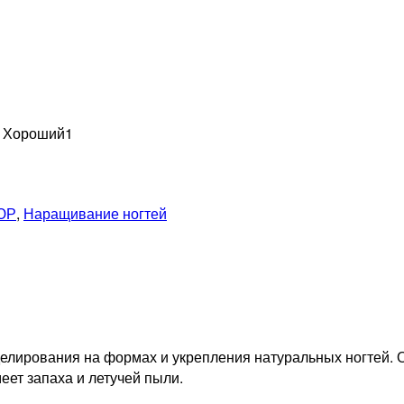
н Хороший
1
ЮР
,
Наращивание ногтей
делирования на формах и укрепления натуральных ногтей. О
еет запаха и летучей пыли.