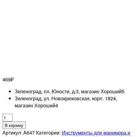
469
₽
Зеленоград, пл. Юности, д.3, магазин Хороший
5
Зеленоград, ул. Новокрюковская, корп. 1824,
магазин Хороший
4
Количество
товара
В корзину
MERTZ
Артикул:
A647
Категории:
Инструменты для маникюра и