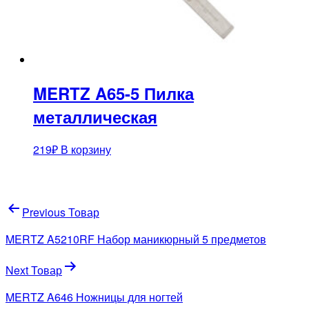
MERTZ A65-5 Пилка
металлическая
219
₽
В корзину
Навигация
Previous Товар
по
MERTZ A5210RF Набор маникюрный 5 предметов
записям
Next Товар
MERTZ A646 Ножницы для ногтей