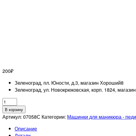
200
₽
Зеленоград, пл. Юности, д.3, магазин Хороший
8
Зеленоград, ул. Новокрюковская, корп. 1824, магази
Количество
товара
В корзину
Бор
Артикул:
07058С
Категории:
Машинки для маникюра - пед
алмазный
Описание
805
Детали