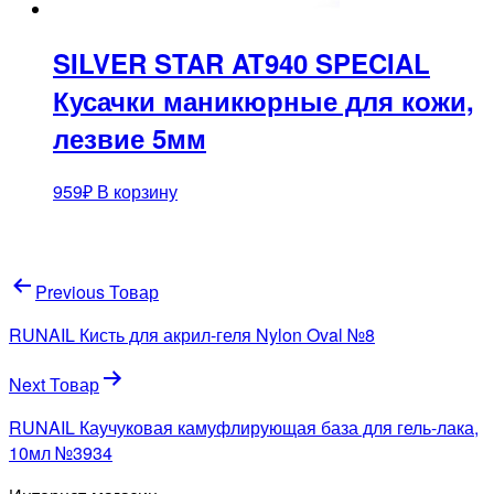
SILVER STAR AT940 SPECIAL
Кусачки маникюрные для кожи,
лезвие 5мм
959
₽
В корзину
Навигация
Previous Товар
по
RUNAIL Кисть для акрил-геля Nylon Oval №8
записям
Next Товар
RUNAIL Каучуковая камуфлирующая база для гель-лака,
10мл №3934