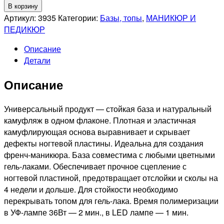
товара
В корзину
RUNAIL
Артикул:
3935
Категории:
Базы, топы
,
МАНИКЮР И
Каучуковая
ПЕДИКЮР
камуфлирующая
Описание
база
Детали
для
гель-
Описание
лака,
10мл
№3935
Универсальный продукт — стойкая база и натуральный
камуфляж в одном флаконе. Плотная и эластичная
камуфлирующая основа выравнивает и скрывает
дефекты ногтевой пластины. Идеальна для создания
френч-маникюра. База совместима с любыми цветными
гель-лаками. Обеспечивает прочное сцепление с
ногтевой пластиной, предотвращает отслойки и сколы на
4 недели и дольше. Для стойкости необходимо
перекрывать топом для гель-лака. Время полимеризации
в УФ-лампе 36Вт — 2 мин., в LED лампе — 1 мин.