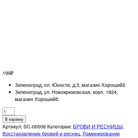
199
₽
Зеленоград, пл. Юности, д.3, магазин Хороший
5
Зеленоград, ул. Новокрюковская, корп. 1824,
магазин Хороший
5
Количество
товара
В корзину
Валики
Артикул:
SC-00006
Категории:
БРОВИ И РЕСНИЦЫ
,
силиконовые
Восстановление бровей и ресниц
,
Ламинирование