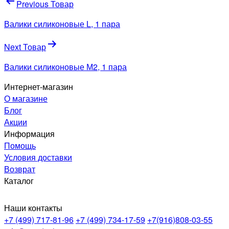
Навигация
Previous Товар
по
Валики силиконовые L, 1 пара
записям
Next Товар
Валики силиконовые М2, 1 пара
Интернет-магазин
О магазине
Блог
Акции
Информация
Помощь
Условия доставки
Возврат
Каталог
Наши контакты
+7 (499) 717-81-96
+7 (499) 734-17-59
+7(916)808-03-55