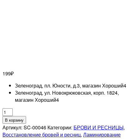
199
₽
Зеленоград, пл. Юности, д.3, магазин Хороший
4
Зеленоград, ул. Новокрюковская, корп. 1824,
магазин Хороший
4
Количество
товара
В корзину
Валики
Артикул:
SC-00046
Категории:
БРОВИ И РЕСНИЦЫ
,
силиконовые
Восстановление бровей и ресниц
,
Ламинирование