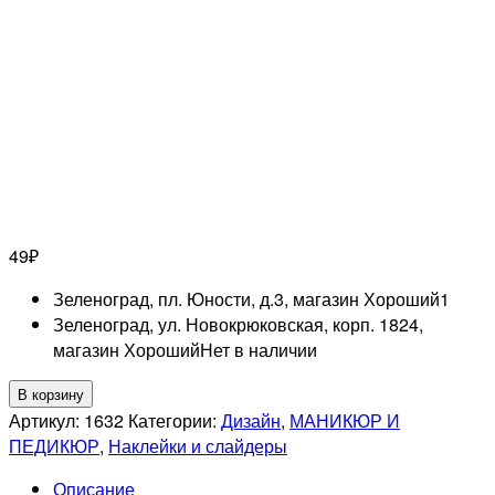
49
₽
Зеленоград, пл. Юности, д.3, магазин Хороший
1
Зеленоград, ул. Новокрюковская, корп. 1824,
магазин Хороший
Нет в наличии
Количество
В корзину
товара
Артикул:
1632
Категории:
Дизайн
,
МАНИКЮР И
RUNAIL
ПЕДИКЮР
,
Наклейки и слайдеры
Наклейки
Описание
для