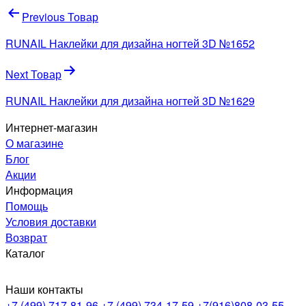
Навигация
Previous Товар
по
RUNAIL Наклейки для дизайна ногтей 3D №1652
записям
Next Товар
RUNAIL Наклейки для дизайна ногтей 3D №1629
Интернет-магазин
О магазине
Блог
Акции
Информация
Помощь
Условия доставки
Возврат
Каталог
Наши контакты
+7 (499) 717-81-96
+7 (499) 734-17-59
+7(916)808-03-55