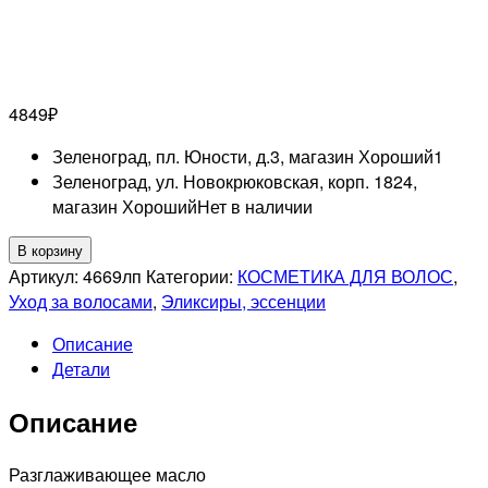
4849
₽
Зеленоград, пл. Юности, д.3, магазин Хороший
1
Зеленоград, ул. Новокрюковская, корп. 1824,
магазин Хороший
Нет в наличии
Количество
В корзину
товара
Артикул:
4669лп
Категории:
КОСМЕТИКА ДЛЯ ВОЛОС
,
LEBEL
Уход за волосами
,
Эликсиры, эссенции
PROFESSIONNEL
Описание
IAU
Детали
ESSENCE
SLEEK
Описание
Эссенция
для
волос,
Разглаживающее масло