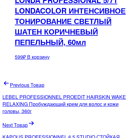
LONDA PROFESSIONAL 5/71
LONDACOLOR ИНТЕНСИВНОЕ
ТОНИРОВАНИЕ СВЕТЛЫЙ
ШАТЕН КОРИЧНЕВЫЙ
ПЕПЕЛЬНЫЙ, 60мл
599
₽
В корзину
Навигация
Previous Товар
по
LEBEL PROFESSIONNEL PROEDIT HAIRSKIN WAKE
записям
RELAXING Пробуждающий крем для волос и кожи
головы, 360г
Next Товар
KAPOUS PROFESSIONNEL 6.5 STUDIO СТОЙКАЯ