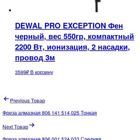
DEWAL PRO EXCEPTION Фен
черный, вес 550гр, компактный
2200 Вт, ионизация, 2 насадки,
провод 3м
3599
₽
В корзину
Навигация
Previous Товар
по
Фреза алмазная 806 141 514 025 Тонкая
записям
Next Товар
Фреза алмазная 806 001 524 033 Средняя