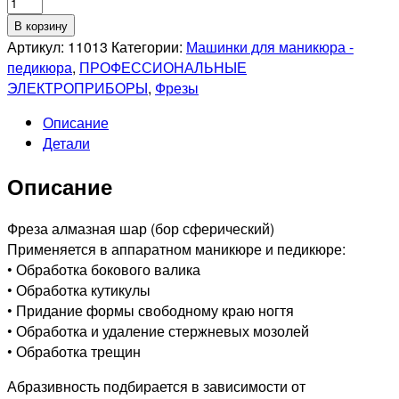
Количество
товара
В корзину
Фреза
Артикул:
11013
Категории:
Машинки для маникюра -
алмазная
педикюра
,
ПРОФЕССИОНАЛЬНЫЕ
806
ЭЛЕКТРОПРИБОРЫ
,
Фрезы
002
Описание
524
Детали
023
Средняя
Описание
Фреза алмазная шар (бор сферический)
Применяется в аппаратном маникюре и педикюре:
• Обработка бокового валика
• Обработка кутикулы
• Придание формы свободному краю ногтя
• Обработка и удаление стержневых мозолей
• Обработка трещин
Абразивность подбирается в зависимости от