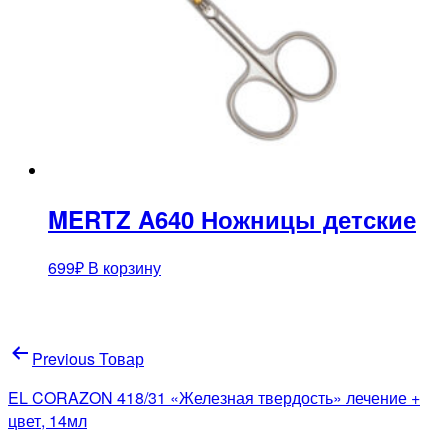
MERTZ A640 Ножницы детские
699
₽
В корзину
Навигация
Previous Товар
по
EL CORAZON 418/31 «Железная твердость» лечение +
записям
цвет, 14мл