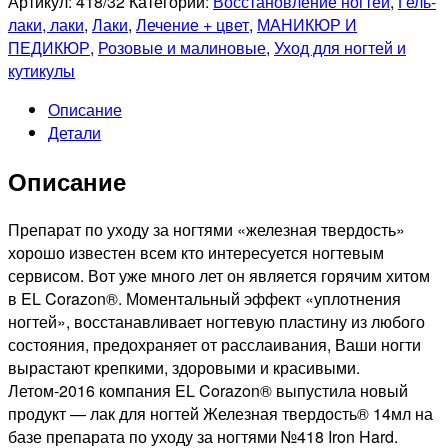
Артикул:
418/32
Категорий:
Восстановление ногтей
,
Гель-
CORAZON
лаки, лаки
,
Лаки
,
Лечение + цвет
,
МАНИКЮР И
418/32
ПЕДИКЮР
,
Розовые и малиновые
,
Уход для ногтей и
"Железная
кутикулы
твердость"
Описание
лечение
Детали
+
цвет,
Описание
14мл
Препарат по уходу за ногтями «железная твердость»
хорошо известен всем кто интересуется ногтевым
сервисом. Вот уже много лет он является горячим хитом
в EL Corazon®. Моментальный эффект «уплотнения
ногтей», восстанавливает ногтевую пластину из любого
состояния, предохраняет от расслаивания, Ваши ногти
вырастают крепкими, здоровыми и красивыми.
Летом-2016 компания EL Corazon® выпустила новый
продукт — лак для ногтей Железная твердость® 14мл на
базе препарата по уходу за ногтями №418 Iron Hard.