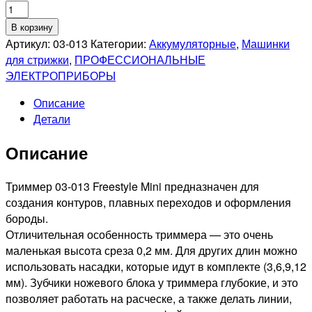
Количество
товара
В корзину
DEWAL
Артикул:
03-013
Категории:
Аккумуляторные
,
Машинки
PRO
для стрижки
,
ПРОФЕССИОНАЛЬНЫЕ
FREESTYLE
ЭЛЕКТРОПРИБОРЫ
Машинка
Описание
для
Детали
стрижки
окантовочная,
Описание
аккум/
сетевая,
1
Триммер 03-013 Freestyle Mini предназначен для
T-
создания контуров, плавных переходов и оформления
нож,
бороды.
4
Отличительная особенность триммера — это очень
насадки
маленькая высота среза 0,2 мм. Для других длин можно
использовать насадки, которые идут в комплекте (3,6,9,12
мм). Зубчики ножевого блока у триммера глубокие, и это
позволяет работать на расческе, а также делать линии,