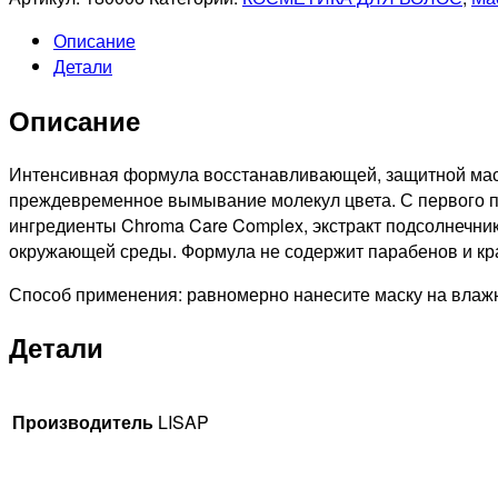
LISAP
Описание
PROFESSIONNEL
Детали
TOP
CARE
Описание
REPAIR
CHROMA
CARE
Интенсивная формула восстанавливающей, защитной маски
Восстанавливающая
преждевременное вымывание молекул цвета. С первого п
защитная
ингредиенты Chroma Care Complex, экстракт подсолнечни
маска
окружающей среды. Формула не содержит парабенов и кр
для
Способ применения: равномерно нанесите маску на влажн
окрашенных,
поврежденных
Детали
волос,
500мл
Производитель
LISAP