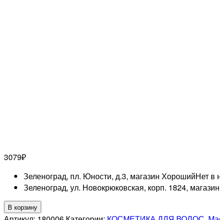
3079
₽
Зеленоград, пл. Юности, д.3, магазин Хороший
Нет в 
Зеленоград, ул. Новокрюковская, корп. 1824, магази
Количество
В корзину
товара
Артикул:
180006
Категории:
КОСМЕТИКА ДЛЯ ВОЛОС
,
Ма