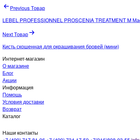
Навигация
Previous Товар
по
LEBEL PROFESSIONNEL PROSCENIA TREATMENT M Маска 
записям
Next Товар
Кисть скошенная для окрашивания бровей (мини)
Интернет-магазин
О магазине
Блог
Акции
Информация
Помощь
Условия доставки
Возврат
Каталог
Наши контакты
+7 (499) 717-81-96
+7 (499) 734-17-59
+7(916)808-03-55
inf