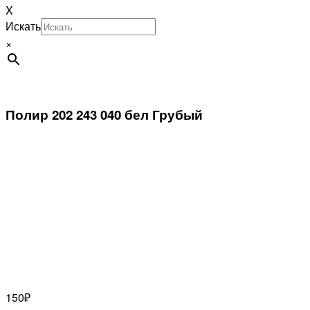
X
Искать
×
Полир 202 243 040 бел Грубый
150
₽