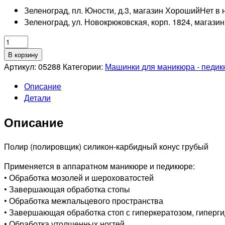
Зеленоград, пл. Юности, д.3, магазин Хороший
Нет в 
Зеленоград, ул. Новокрюковская, корп. 1824, магази
Количество
товара
В корзину
Полир
Артикул:
05288
Категории:
Машинки для маникюра - педи
202
Описание
243
Детали
040
бел
Описание
Грубый
Полир (полировщик) силикон-карбидный конус грубый
Применяется в аппаратном маникюре и педикюре:
• Обработка мозолей и шероховатостей
• Завершающая обработка стопы
• Обработка межпальцевого пространства
• Завершающая обработка стоп с гиперкератозом, гиперг
• Обработка утолщенных ногтей