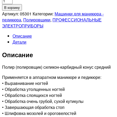
Количество
товара
В корзину
Полир
Артикул:
05301
Категории:
Машинки для маникюра -
202
педикюра
,
Полировщики
,
ПРОФЕССИОНАЛЬНЫЕ
243
ЭЛЕКТРОПРИБОРЫ
040
Описание
зел
Детали
Средний
Описание
Полир (полировщик) силикон-карбидный конус средний
Применяется в аппаратном маникюре и педикюре:
• Выравнивание ногтей
• Обработка утолщенных ногтей
• Обработка слоящихся ногтей
• Обработка очень грубой, сухой кутикулы
• Завершающая обработка стоп
• Шлифовка мозолей и ороговелостей