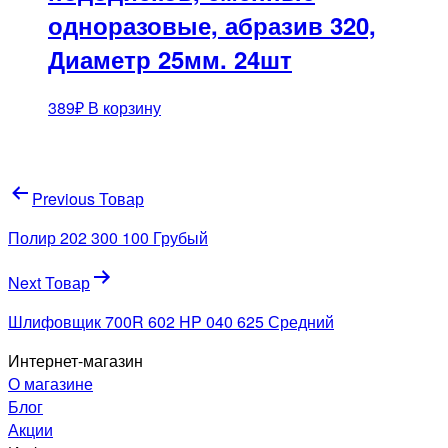
одноразовые, абразив 320,
Диаметр 25мм. 24шт
389
₽
В корзину
Навигация
Previous Товар
по
Полир 202 300 100 Грубый
записям
Next Товар
Шлифовщик 700R 602 HP 040 625 Средний
Интернет-магазин
О магазине
Блог
Акции