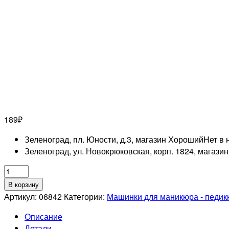
189
₽
Зеленоград, пл. Юности, д.3, магазин Хороший
Нет в 
Зеленоград, ул. Новокрюковская, корп. 1824, магази
Количество
товара
В корзину
Фреза
Артикул:
06842
Категории:
Машинки для маникюра - педи
алмазная
Описание
805
Детали